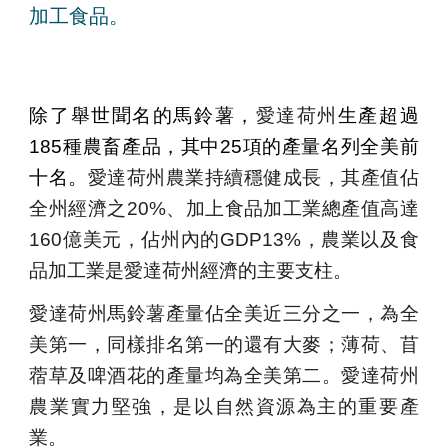
加工食品。
除了舉世聞名的馬鈴薯，
愛達荷州
生產超過
185種農畜產品，其中25項
的
產量名列全美前
十名。
愛達荷州農業持續穩健成長，其產值佔
全州經濟之20%、加上食品加工業總產值高達
160億美元，佔州內的GDP13%，農業以及食
品加工業是愛達荷州經濟的主要支柱。
愛達荷州馬鈴薯產量佔全美近三分之一，為全
美第一，同樣排名第一的還有大麥；
薄荷
、
苜
蓿草
及啤酒花
的
產量均為全美第二。愛達荷州
農業實力堅強，是以自然資源為主的重要產
業。