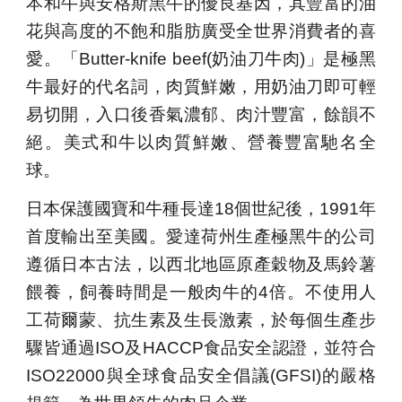
本和牛與安格斯黑牛的優良基因，其豐富的油
花與高度的不飽和脂肪廣受全世界消費者的喜
愛。「Butter-knife beef(奶油刀牛肉)」是極黑
牛最好的代名詞，肉質鮮嫩，用奶油刀即可輕
易切開，入口後香氣濃郁、肉汁豐富，餘韻不
絕。美式和牛以肉質鮮嫩、營養豐富馳名全
球。
日本保護國寶和牛種長達18個世紀後，1991年
首度輸出至美國。愛達荷州生產極黑牛的公司
遵循日本古法，以西北地區原產穀物及馬鈴薯
餵養，飼養時間是一般肉牛的4倍。不使用人
工荷爾蒙、抗生素及生長激素，於每個生產步
驟皆通過ISO及HACCP食品安全認證，並符合
ISO22000與全球食品安全倡議(GFSI)的嚴格