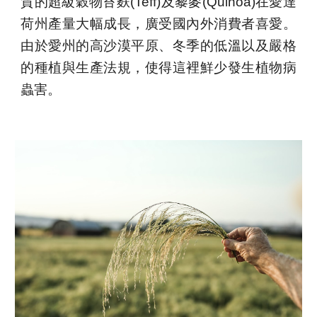
質的超級穀物
苔麩(Teff)
及
藜麥(Quinoa)在愛達
荷州產量大幅
成長，廣受國內外消費者喜愛。
由於愛州的高沙漠平原、冬季的低溫以及嚴格
的種植與生產法規，使得這裡鮮少發生植物病
蟲害。