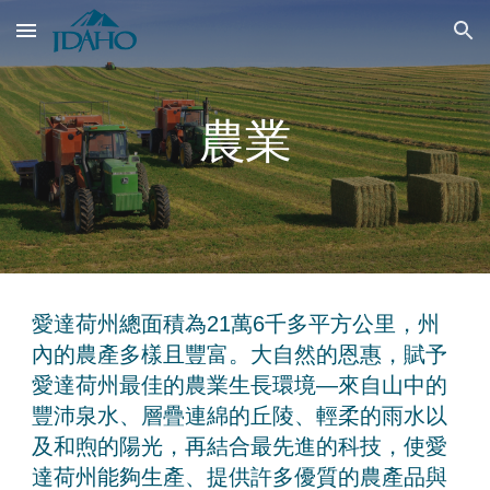
Skip to main content
Skip to navigation
農業
愛達荷州總面積為21萬6千多平方公里，州
內的農產多樣且豐富。大自然的恩惠，賦予
愛達荷州最佳的農業生長環境—來自山中的
豐沛泉水、層疊連綿的丘陵、輕柔的雨水以
及和煦的陽光，再結合最先進的科技，使愛
達荷州能夠生產、提供許多優質的農產品與