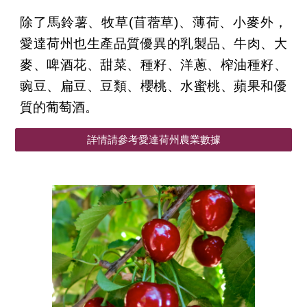
除了馬鈴薯、牧草(苜蓿草)、薄荷、小麥外，
愛達荷州也生產品質優異的乳製品、牛肉、大
麥、啤酒花、甜菜、種籽、洋蔥、榨油種籽、
豌豆、扁豆、豆類、櫻桃、水蜜桃、蘋果和優
質的葡萄酒。
詳情請參考愛達荷州農業數據