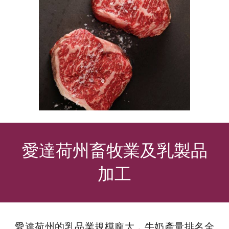
愛達荷州
畜牧業及乳製品
加工
愛達荷州的乳品業規模龐大，牛奶產量排名全