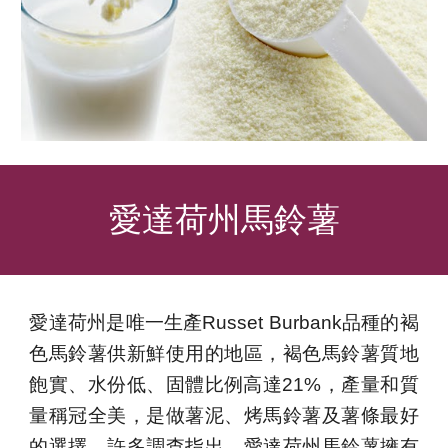
愛達荷州馬鈴薯
愛達荷州是唯一生產
Russet Burbank品種的
褐
色馬鈴薯供新鮮使用的地區，褐色馬鈴薯質地
飽實、
水份
低、固體比例高達21%，產量和質
量稱冠全美，是做薯泥、烤馬鈴薯及薯條最好
的選擇。許多調查指出，愛達荷州馬鈴薯擁有