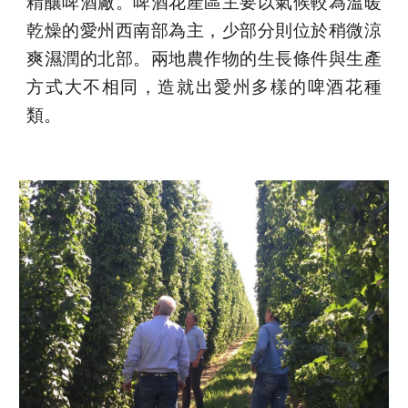
精釀啤酒廠。啤酒花產區主要以氣候較為溫暖
乾燥的愛州西南部為主，少部分則位於稍微涼
爽濕潤的北部。兩地農作物的生長條件與生產
方式大不相同，造就出愛州多樣的啤酒花種
類。