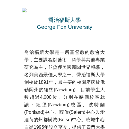
喬治福斯大學
George Fox University
喬治福斯大學是一所基督教的教會大
學，主要課程以藝術、科學與其他專業
研究為主，並曾獲美國新聞世界報導，
名列美西最佳大學之一。喬治福斯大學
創校於1891年，最主要的校園座落於俄
勒岡州的紐堡(Newburg)，目前學生人
數超過4,000位，分別在幾個校區就
讀：紐堡(Newburg)校區、波特蘭
(Portland)中心、薩倫(Salem)中心與愛
達荷的州都樹城(Boise)中心。樹城中心
自從1995年設立至今，提供了四門大學